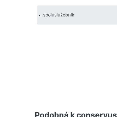
spoluslužebník
Podobná k conservus