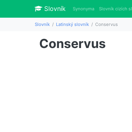
Slovník
Slovník
Synonyma
Slovník cizích s
Slovník
Latinský slovník
Conservus
Conservus