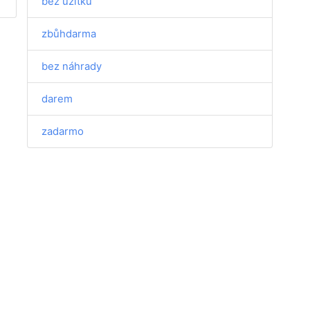
bez užitku
zbůhdarma
bez náhrady
darem
zadarmo