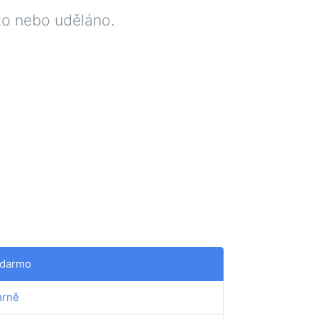
uto nebo uděláno.
darmo
rně