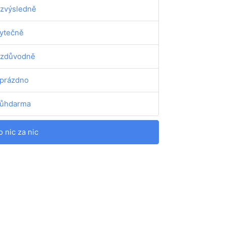
zvýsledně
ytečně
zdůvodně
prázdno
ůhdarma
o nic za nic