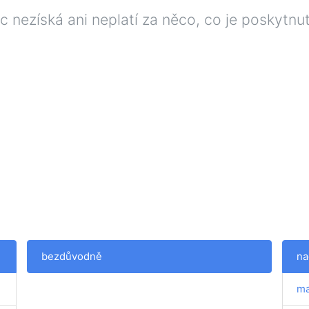
ic nezíská ani neplatí za něco, co je poskytn
bezdůvodně
na
ma