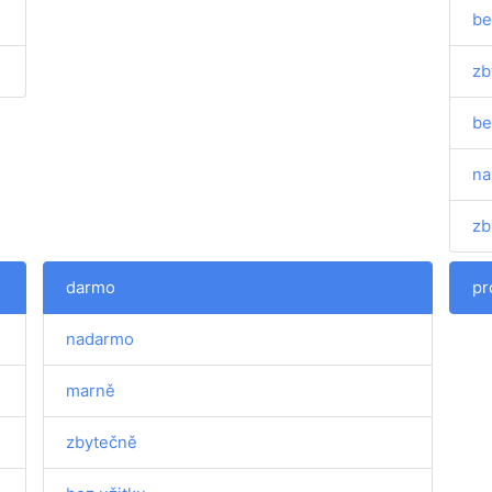
be
zb
be
na
zb
darmo
pr
nadarmo
marně
zbytečně