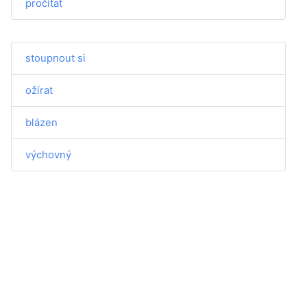
pročítat
stoupnout si
ožírat
blázen
výchovný