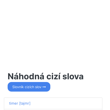
Náhodná cizí slova
Slovník cizích slov
timer [tajmr]