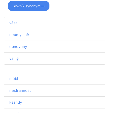
Slovník synonym
vést
neúmyslně
obnovený
valný
mébl
nestrannost
kšandy