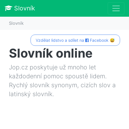
Slovník
Slovník
Vzdělat lidstvo a sdílet na
Facebook 😅
Slovník online
Jop.cz poskytuje už mnoho let
každodenní pomoc spoustě lidem.
Rychlý slovník synonym, cizích slov a
latinský slovník.