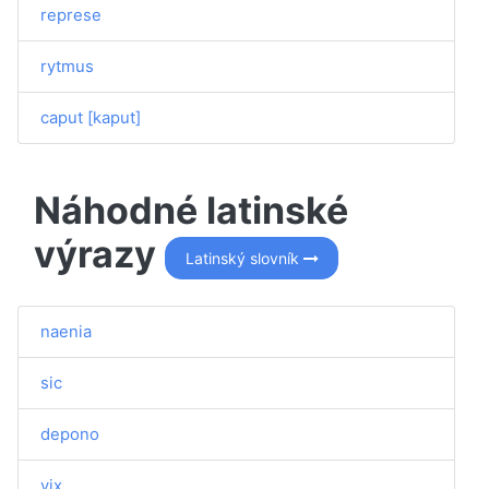
represe
rytmus
caput [kaput]
Náhodné latinské
výrazy
Latinský slovník
naenia
sic
depono
vix