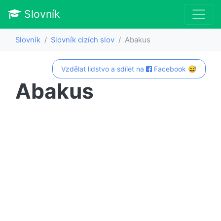
Slovník
Slovník
Slovník cizích slov
Abakus
Vzdělat lidstvo a sdílet na
Facebook 😅
Abakus