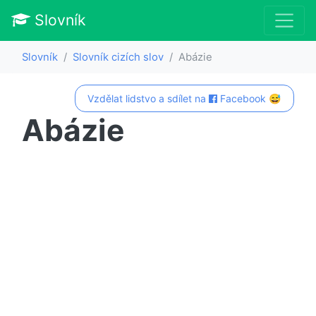
Slovník
Slovník
Slovník cizích slov
Abázie
Vzdělat lidstvo a sdílet na
Facebook 😅
Abázie