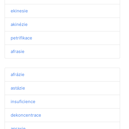
ekinesie
akinézie
petrifikace
afrasie
afrázie
astázie
insuficience
dekoncentrace
apraxie