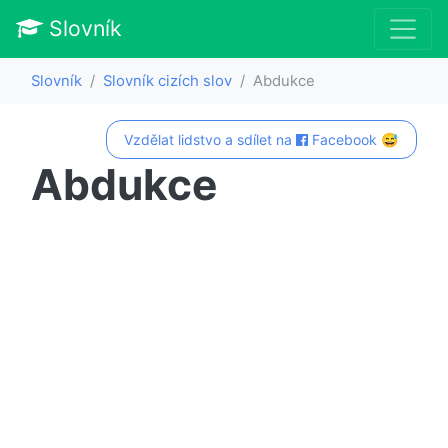
Slovník
Slovník
Slovník cizích slov
Abdukce
Vzdělat lidstvo a sdílet na
Facebook 😅
Abdukce