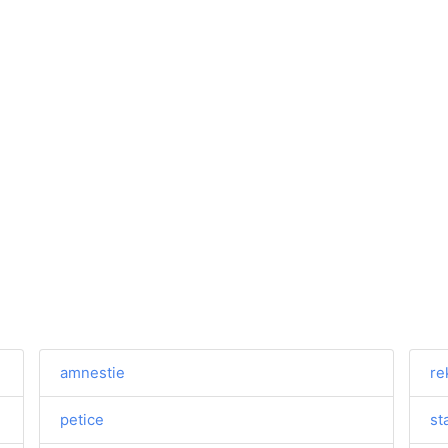
amnestie
re
petice
st