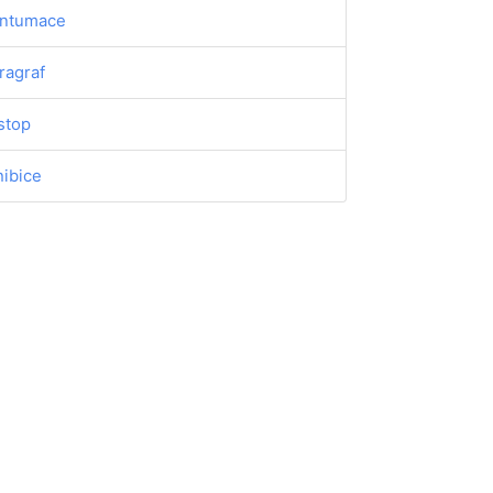
ntumace
ragraf
stop
hibice