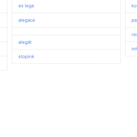
ex lege
ko
alegace
pa
re
alegát
in
stopink