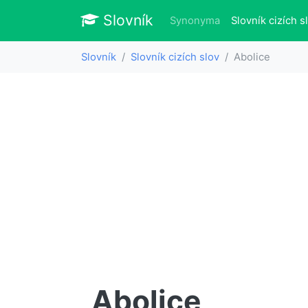
Slovník
Slovník
Synonyma
Slovník cizích s
Slovník
Slovník cizích slov
Abolice
Abolice