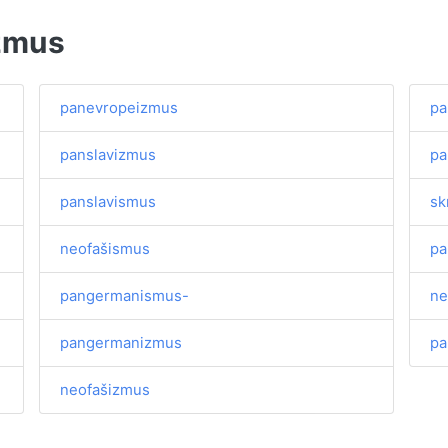
izmus
panevropeizmus
pa
panslavizmus
pa
panslavismus
sk
neofašismus
pa
pangermanismus-
ne
pangermanizmus
pa
neofašizmus