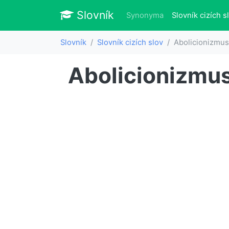
Slovník
Slovník
Synonyma
Slovník cizích s
Slovník
Slovník cizích slov
Abolicionizmus
Abolicionizmu