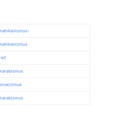
nahikanismus-
nahikanizmus
reč
narabismus
onacizmus
narabizmus