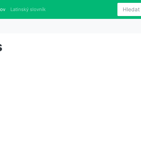
(aktuálně)
lov
Latinský slovník
s