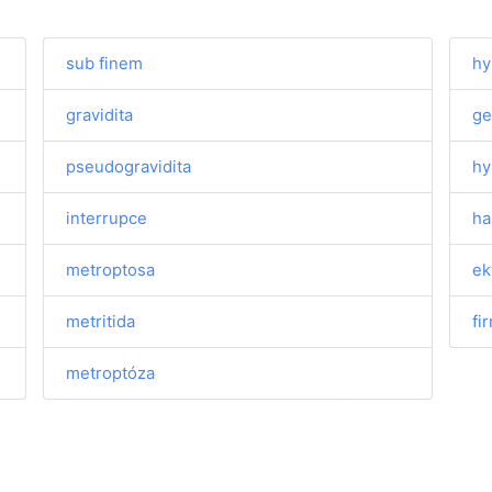
sub finem
hy
gravidita
ge
pseudogravidita
hy
interrupce
ha
metroptosa
ek
metritida
fi
metroptóza