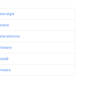
steralgie
stace
sterektomie
rdware
vipáž
rmware