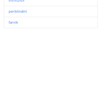
intrinzitní
periklinální
farník