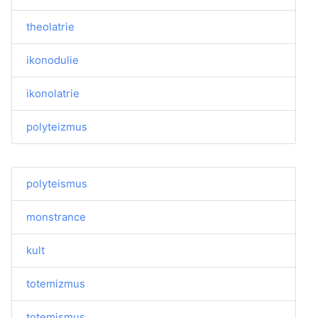
theolatrie
ikonodulie
ikonolatrie
polyteizmus
polyteismus
monstrance
kult
totemizmus
totemismus