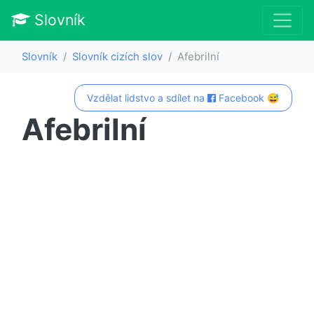
Slovník
Slovník
Slovník cizích slov
Afebrilní
Vzdělat lidstvo a sdílet na
Facebook 😅
Afebrilní