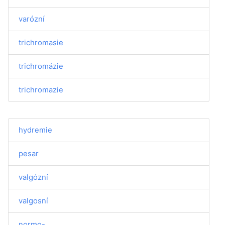
varózní
trichromasie
trichromázie
trichromazie
hydremie
pesar
valgózní
valgosní
normo-