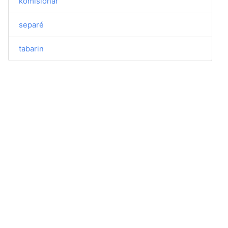
komisionář
separé
tabarin