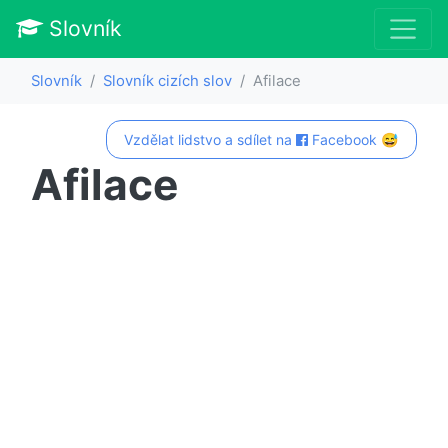
Slovník
Slovník
Slovník cizích slov
Afilace
Vzdělat lidstvo a sdílet na
Facebook 😅
Afilace