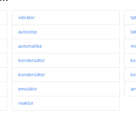
vibrátor
ta
autostop
ta
automatika
mo
kondensátor
ko
kondenzátor
ko
emulátor
am
reaktor