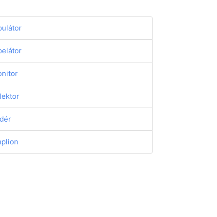
bulátor
belátor
nitor
lektor
dér
plion