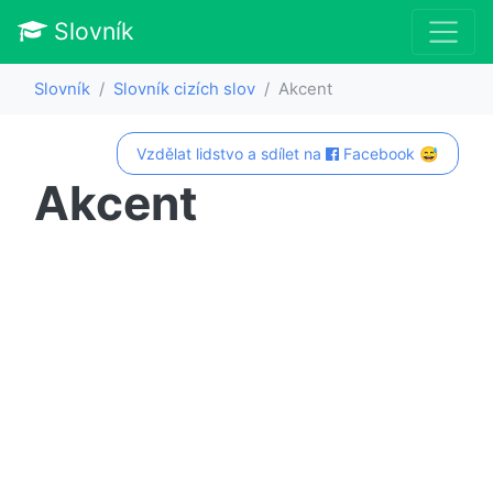
Slovník
Slovník
Slovník cizích slov
Akcent
Vzdělat lidstvo a sdílet na
Facebook 😅
Akcent