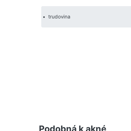
trudovina
Podobná k akné