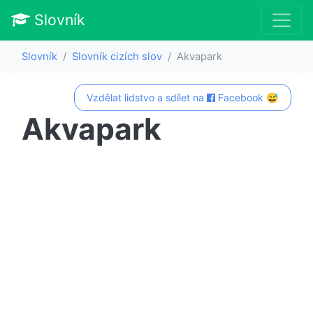
Slovník
Slovník
Slovník cizích slov
Akvapark
Vzdělat lidstvo a sdílet na
Facebook 😅
Akvapark