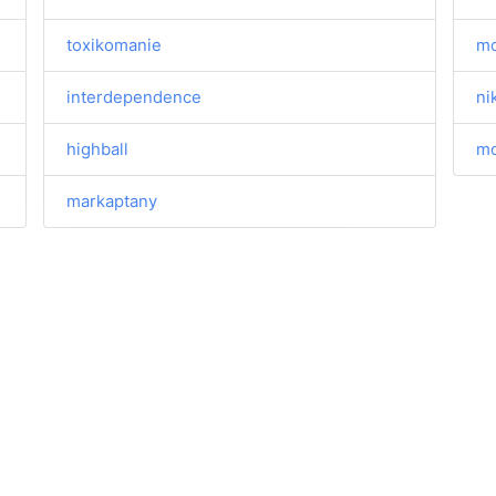
toxikomanie
mo
interdependence
ni
highball
mo
markaptany