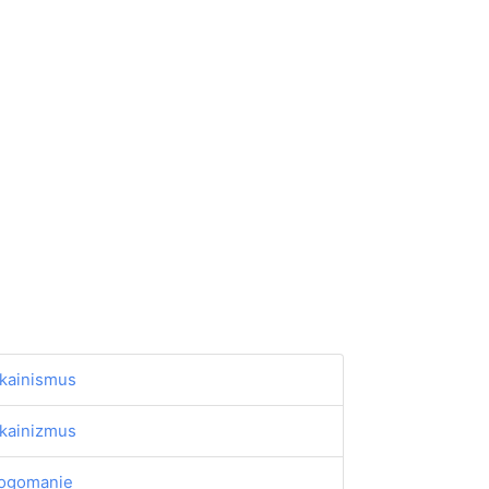
kainismus
kainizmus
ogomanie