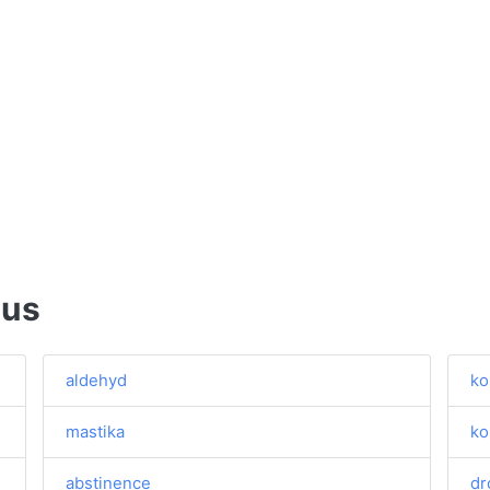
mus
aldehyd
ko
mastika
ko
abstinence
dr