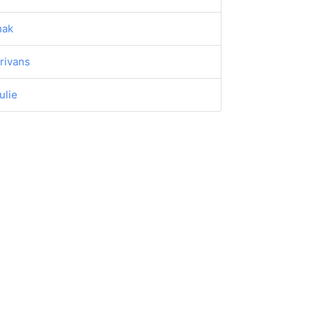
mak
rivans
ulie