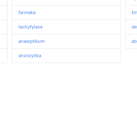
farmaka
š
tachyfylaxe
de
analeptikum
ab
anxiolytika