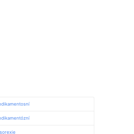
dikamentosní
dikamentózní
sorexie