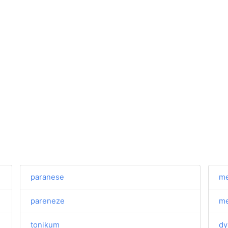
paranese
me
pareneze
me
tonikum
dy