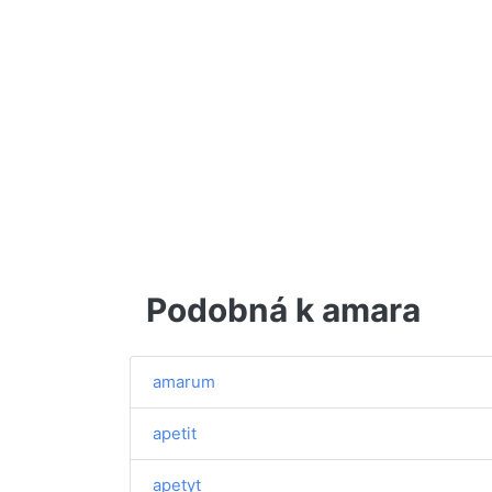
Podobná k amara
amarum
apetit
apetyt