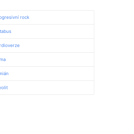
ogresivní rock
tabus
rdioverze
áma
mián
yolit