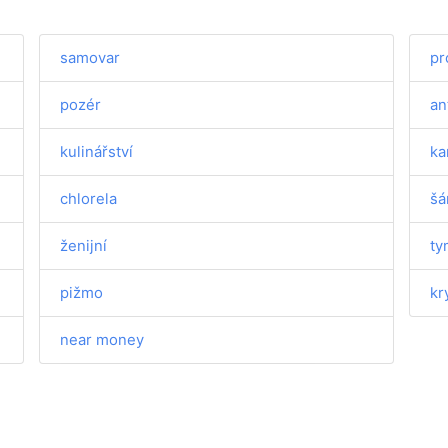
samovar
pr
pozér
an
kulinářství
ka
chlorela
š
ženijní
ty
pižmo
kr
near money