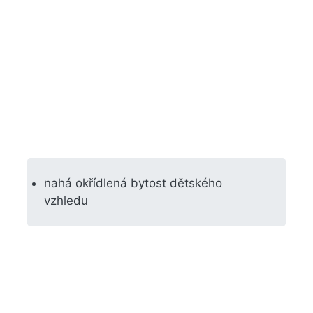
nahá okřídlená bytost dětského
vzhledu