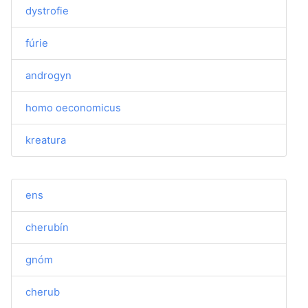
dystrofie
fúrie
androgyn
homo oeconomicus
kreatura
ens
cherubín
gnóm
cherub