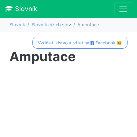
Slovník
Slovník
Slovník cizích slov
Amputace
Vzdělat lidstvo a sdílet na
Facebook 😅
Amputace