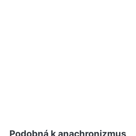
Podobná k anachronizmus