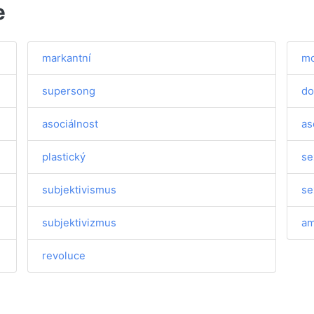
e
markantní
mo
supersong
do
asociálnost
as
plastický
se
subjektivismus
se
subjektivizmus
am
revoluce