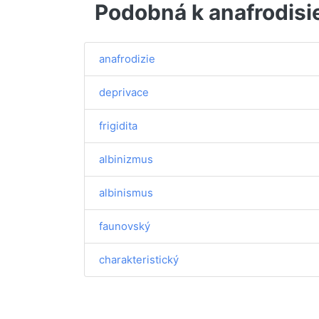
Podobná k anafrodisi
anafrodizie
deprivace
frigidita
albinizmus
albinismus
faunovský
charakteristický