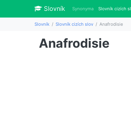
Slovník
Slovník
Synonyma
Slovník cizích s
Slovník
Slovník cizích slov
Anafrodisie
Anafrodisie