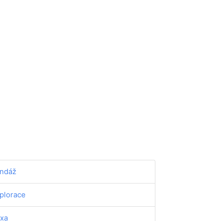
ndáž
plorace
xa