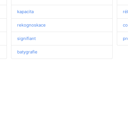
kapacita
ré
rekognoskace
co
signifiant
pr
batygrafie