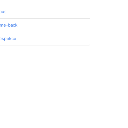
bus
me-back
ospekce