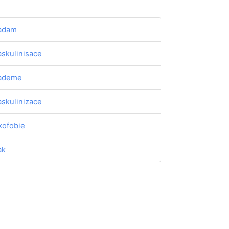
adam
skulinisace
ademe
skulinizace
kofobie
ak