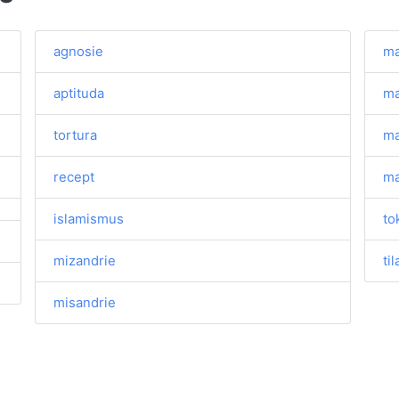
agnosie
m
aptituda
ma
tortura
m
recept
ma
islamismus
to
mizandrie
til
misandrie