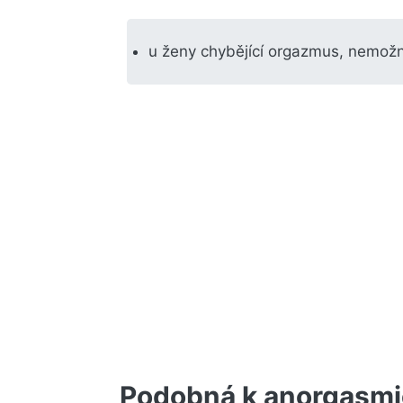
u ženy chybějící orgazmus, nemož
Podobná k anorgasmi