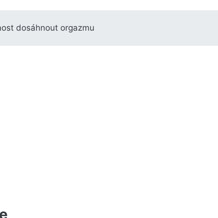
nost dosáhnout orgazmu
e