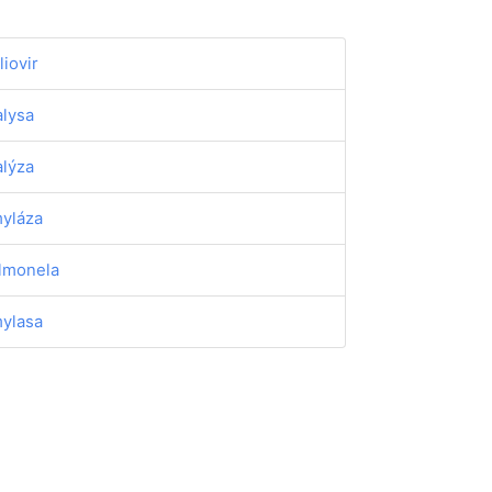
liovir
alysa
alýza
yláza
lmonela
ylasa