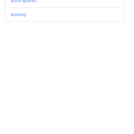
kontrapunkt
komolý