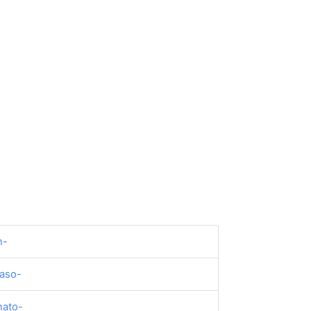
n-
laso-
nato-