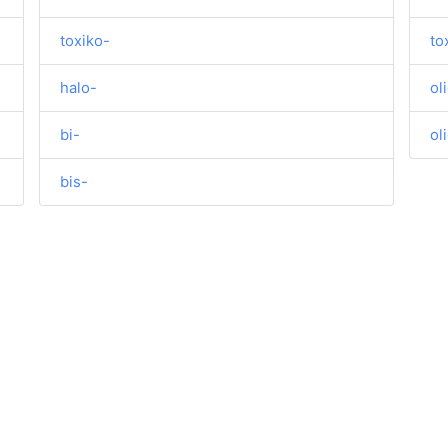
toxiko-
to
halo-
ol
bi-
ol
bis-