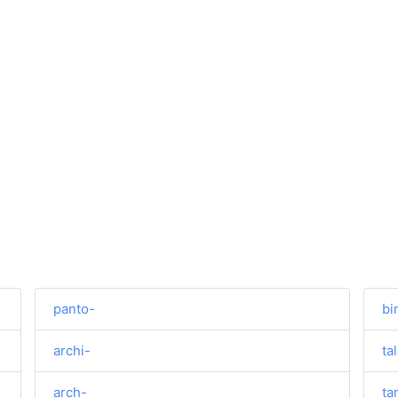
panto-
bi
archi-
ta
arch-
ta