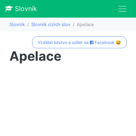
Slovník
Slovník
Slovník cizích slov
Apelace
Vzdělat lidstvo a sdílet na
Facebook 😅
Apelace