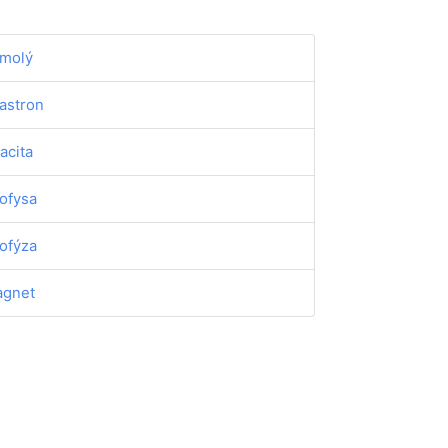
molý
astron
acita
ofysa
ofýza
gnet