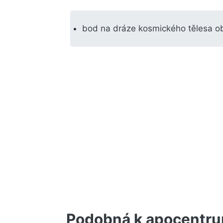
bod na dráze kosmického tělesa obí
Podobná k apocentr