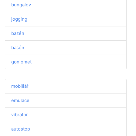
bungalov
jogging
bazén
basén
goniomet
mobiliář
emulace
vibrátor
autostop