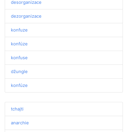
desorganizace
dezorganizace
konfuze
konfúze
konfuse
džungle
konfúze
tchajti
anarchie