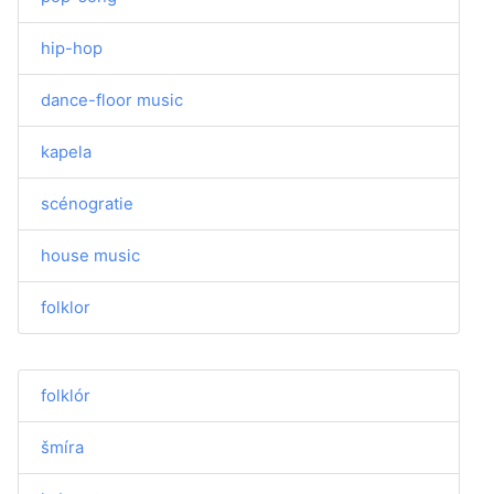
hip-hop
dance-floor music
kapela
scénogratie
house music
folklor
folklór
šmíra