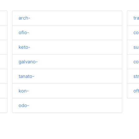
arch-
tr
ofio-
co
keto-
su
galvano-
co
tanato-
st
kon-
of
odo-