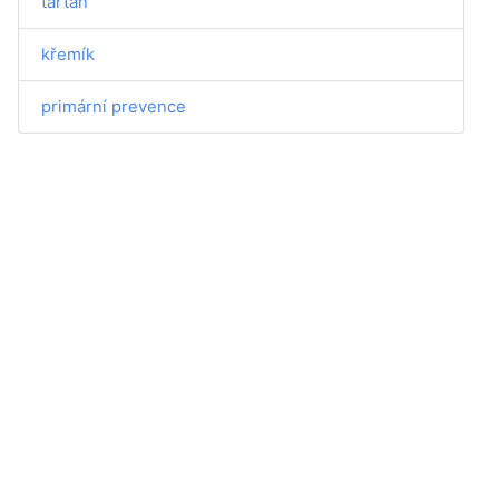
tartan
křemík
primární prevence