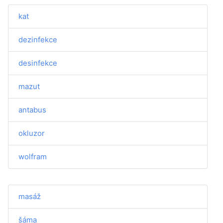
kat
dezinfekce
desinfekce
mazut
antabus
okluzor
wolfram
masáž
šáma