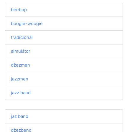
beebop
boogie-woogie
tradicionál
simulátor
džezmen
jazzmen
jazz band
jaz band
džezbend