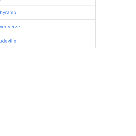
thyramb
ver verze
udeville