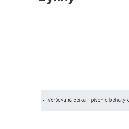
Veršovaná epika - píseň o bohatýr