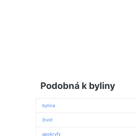
Podobná k byliny
bylina
život
apokryfy