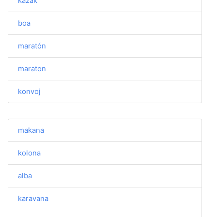
kazak
boa
maratón
maraton
konvoj
makana
kolona
alba
karavana