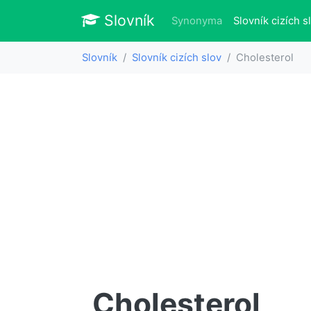
Slovník
Slovník
Synonyma
Slovník cizích s
Slovník
Slovník cizích slov
Cholesterol
Cholesterol