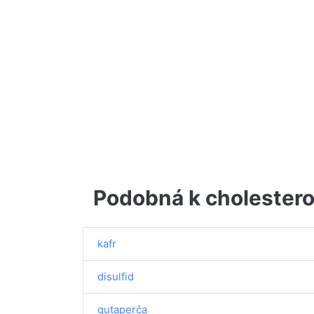
Podobná k cholestero
kafr
disulfid
gutaperča