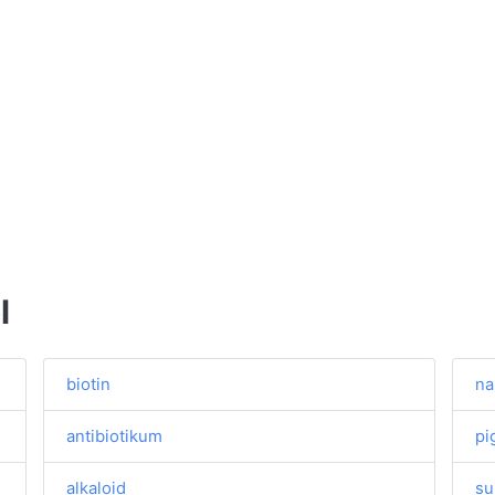
l
biotin
na
antibiotikum
pi
alkaloid
su