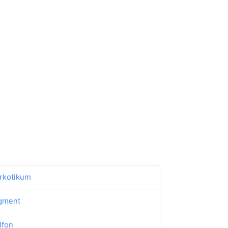
rkotikum
gment
lfon