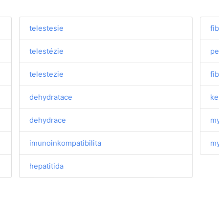
telestesie
fi
telestézie
pe
telestezie
fi
dehydratace
ke
dehydrace
my
imunoinkompatibilita
my
hepatitida