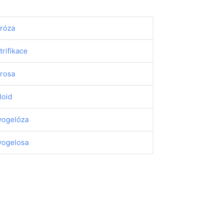
bróza
trifikace
brosa
loid
ogelóza
ogelosa