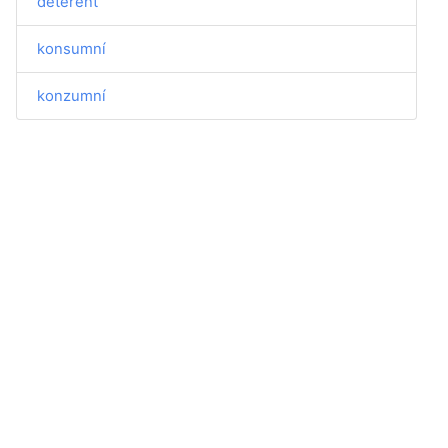
deterent
konsumní
konzumní