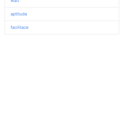
watt
aptituda
facilitace