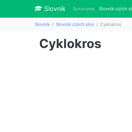
Slovník
Slovník
Synonyma
Slovník cizích s
Slovník
Slovník cizích slov
Cyklokros
Cyklokros