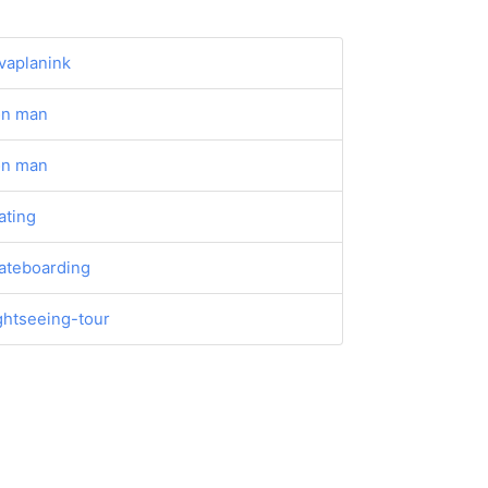
vaplanink
on man
on man
ating
ateboarding
ghtseeing-tour