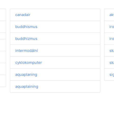
canadair
ak
buddhismus
ir
buddhizmus
ir
intermodální
sk
cyklokomputer
sk
aquaplaning
si
aquaplaining