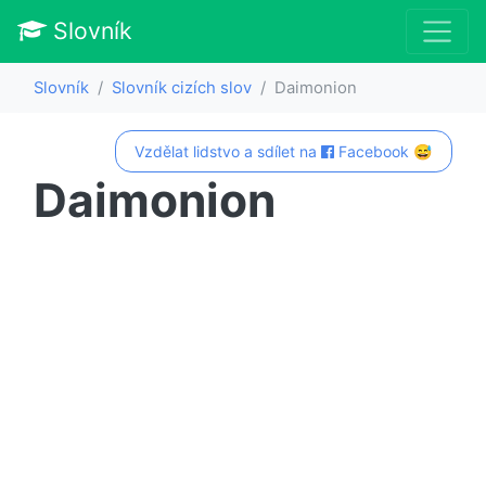
Slovník
Slovník
Slovník cizích slov
Daimonion
Vzdělat lidstvo a sdílet na
Facebook 😅
Daimonion