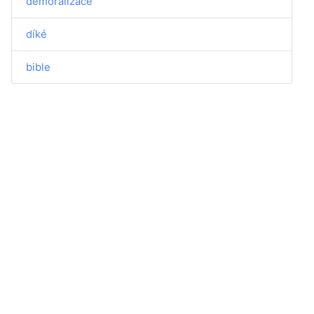
demoralizace
díké
bible