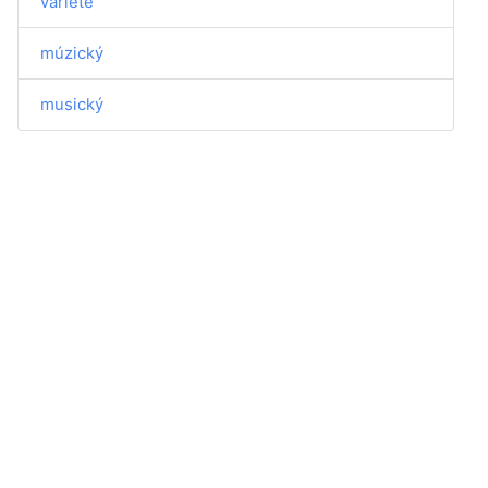
varieté
múzický
musický