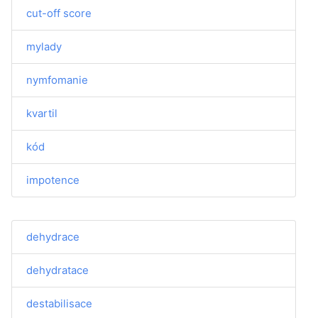
cut-off score
mylady
nymfomanie
kvartil
kód
impotence
dehydrace
dehydratace
destabilisace