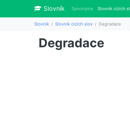
Slovník
Slovník
Synonyma
Slovník cizích s
Slovník
Slovník cizích slov
Degradace
Degradace