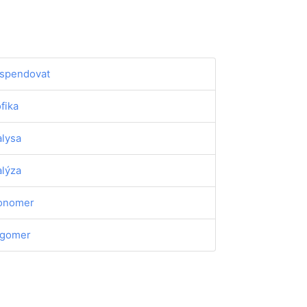
spendovat
ofika
alysa
alýza
onomer
igomer