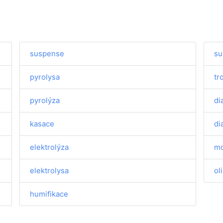
e
suspense
su
pyrolysa
tr
pyrolýza
di
kasace
di
elektrolýza
m
elektrolysa
ol
humifikace