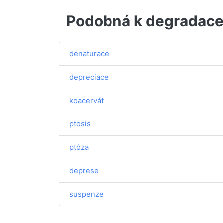
Podobná k degradac
denaturace
depreciace
koacervát
ptosis
ptóza
deprese
suspenze