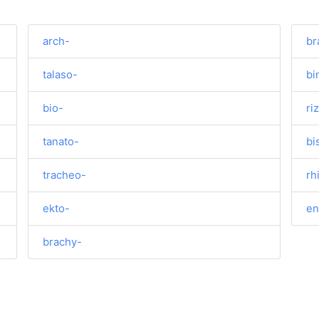
arch-
br
talaso-
bi
bio-
ri
tanato-
bi
tracheo-
rh
ekto-
en
brachy-