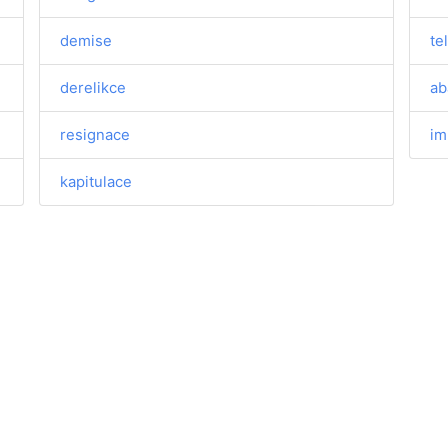
demise
te
derelikce
ab
resignace
im
kapitulace