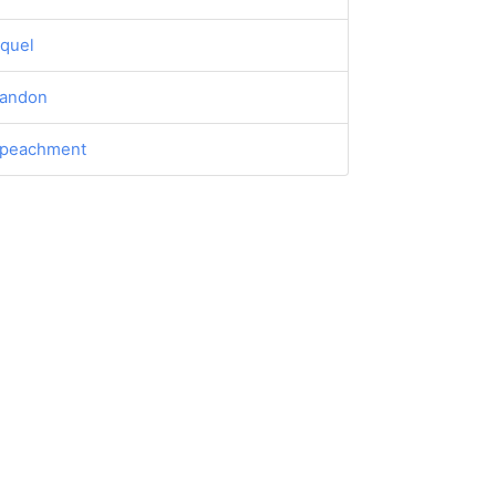
lquel
andon
peachment