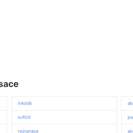
sace
inkolát
ab
suficit
pa
rezignace
an