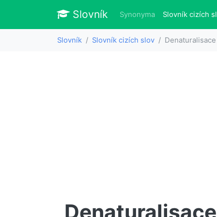
Slovník
Slovník
Synonyma
Slovník cizích s
Slovník
Slovník cizích slov
Denaturalisace
Denaturalisace